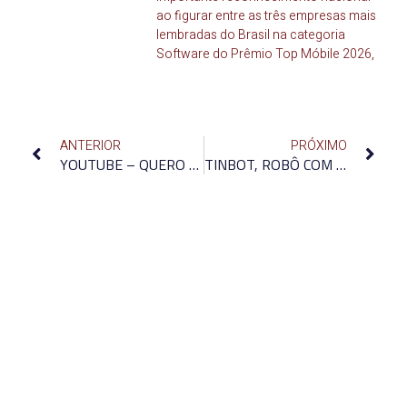
ao figurar entre as três empresas mais
lembradas do Brasil na categoria
Software do Prêmio Top Móbile 2026,
ANTERIOR
PRÓXIMO
YOUTUBE – QUERO SABER QUAIS RECURSOS ESTÃO DISPONÍVEIS EM MEU ERP
TINBOT, ROBÔ COM INTELIGÊNCIA E CORAÇÃO BRASILEIRO, SERÁ COMERCIALIZADO EM 2018 POR R$ 10 MIL