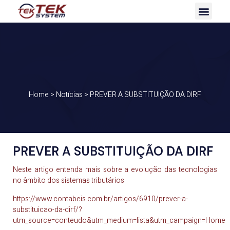
Home
>
Notícias
>
PREVER A SUBSTITUIÇÃO DA DIRF
PREVER A SUBSTITUIÇÃO DA DIRF
Neste artigo entenda mais sobre a evolução das tecnologias
no âmbito dos sistemas tributários
https://www.contabeis.com.br/artigos/6910/prever-a-
substituicao-da-dirf/?
utm_source=conteudo&utm_medium=lista&utm_campaign=Home