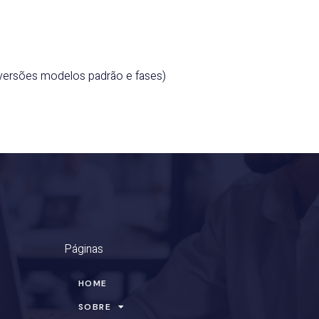
 versões modelos padrão e fases)
Páginas
HOME
SOBRE